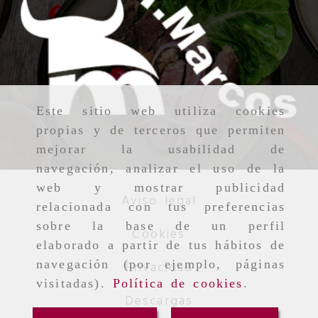
Este sitio web utiliza cookies
propias y de terceros que permiten
mejorar la usabilidad de
navegación, analizar el uso de la
web y mostrar publicidad
Aviso legal
relacionada con tus preferencias
sobre la base de un perfil
Cookies
elaborado a partir de tus hábitos de
navegación (por ejemplo, páginas
Privacidad
visitadas).
Política de cookies
.
Descargas