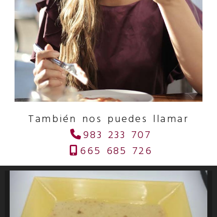
También nos puedes llamar
983 233 707
665 685 726
Anterior
Sig